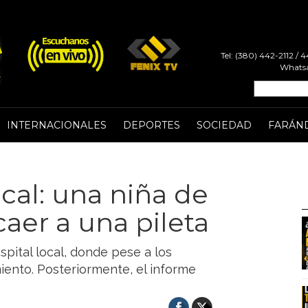
Tel: (380) 442-2112 /
Whatsa
INTERNACIONALES
DEPORTES
SOCIEDAD
FARÁN
cal: una niña de
aer a una pileta
spital local, donde pese a los
iento. Posteriormente, el informe