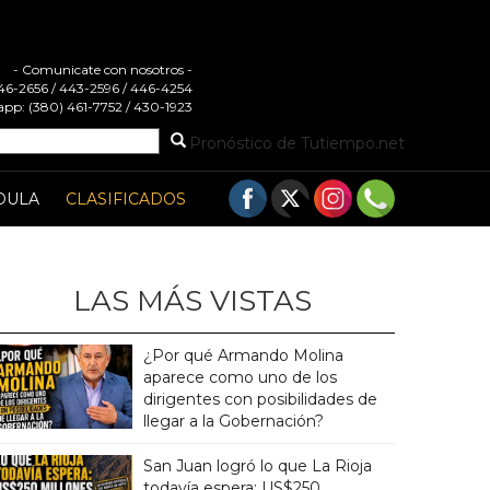
- Comunicate con nosotros -
 446-2656 / 443-2596 / 446-4254
pp: (380) 461-7752 / 430-1923
Pronóstico de Tutiempo.net
DULA
CLASIFICADOS
LAS MÁS VISTAS
¿Por qué Armando Molina
aparece como uno de los
dirigentes con posibilidades de
llegar a la Gobernación?
San Juan logró lo que La Rioja
todavía espera: US$250