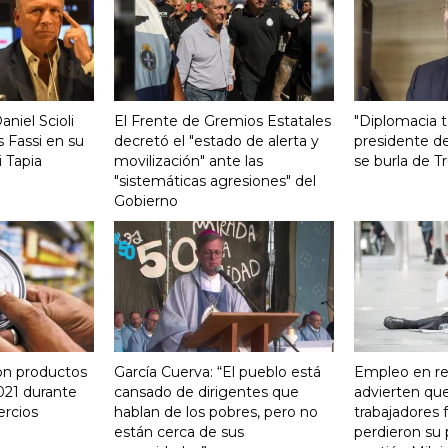
aniel Scioli
El Frente de Gremios Estatales
"Diplomacia te
 Fassi en su
decretó el "estado de alerta y
presidente de
 Tapia
movilización" ante las
se burla de 
"sistemáticas agresiones" del
Gobierno
on productos
García Cuerva: “El pueblo está
Empleo en re
021 durante
cansado de dirigentes que
advierten qu
ercios
hablan de los pobres, pero no
trabajadores 
están cerca de sus
perdieron su 