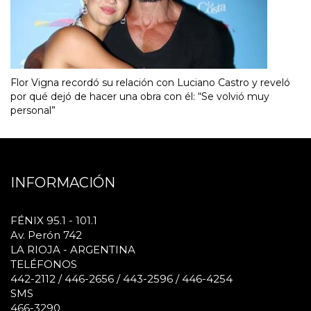
Flor Vigna recordó su relación con Luciano Castro y reveló
por qué dejó de hacer una obra con él: “Se volvió muy
personal”
INFORMACIÓN
FÉNIX 95.1 - 101.1
Av. Perón 742
LA RIOJA - ARGENTINA
TELÉFONOS
442-2112 / 446-2656 / 443-2596 / 446-4254
SMS
466-3290