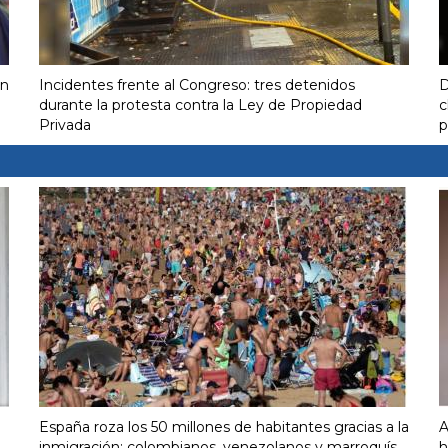
on
Incidentes frente al Congreso: tres detenidos
D
durante la protesta contra la Ley de Propiedad
c
Privada
p
España roza los 50 millones de habitantes gracias a la
A
inmigración: colombianos, venezolanos y marroquís
h