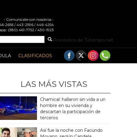
- Comunicate con nosotros -
 446-2656 / 443-2596 / 446-4254
pp: (380) 461-7752 / 430-1923
Pronóstico de Tutiempo.net
DULA
CLASIFICADOS
LAS MÁS VISTAS
Chamical: hallaron sin vida a un
hombre en su vivienda y
descartan la participación de
terceros
Así fue la noche con Facundo
Moyano, según Candela