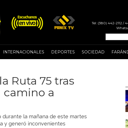
Tel: (380) 442-2112 /
Whatsa
INTERNACIONALES
DEPORTES
SOCIEDAD
FARÁN
la Ruta 75 tras
 camino a
ró durante la mañana de este martes
oja y generó inconvenientes