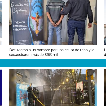
Detuvieron a un hombre por una causa de robo y le
L
secuestraron más de $153 mil
d