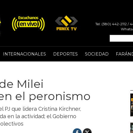
Tel: (380) 442-2112 /
Whatsa
INTERNACIONALES
DEPORTES
SOCIEDAD
FARÁN
de Milei
 en el peronismo
l PJ que lidera Cristina Kirchner,
da en la actividad; el Gobierno
olectivos