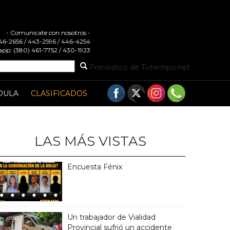
- Comunicate con nosotros -
 446-2656 / 443-2596 / 446-4254
pp: (380) 461-7752 / 430-1923
Pronóstico de Tutiempo.net
DULA
CLASIFICADOS
LAS MÁS VISTAS
Encuesta Fénix
Un trabajador de Vialidad
Provincial sufrió un accidente