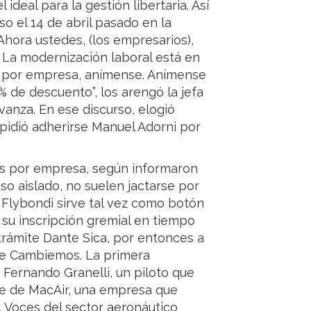
deal para la gestión libertaria. Así
so el 14 de abril pasado en la
hora ustedes, (los empresarios),
. La modernización laboral está en
s por empresa, anímense. Anímense
% de descuento”, los arengó la jefa
anza. En ese discurso, elogió
e pidió adherirse Manuel Adorni por
tos por empresa, según informaron
aso aislado, no suelen jactarse por
e Flybondi sirve tal vez como botón
 su inscripción gremial en tiempo
l trámite Dante Sica, por entonces a
 de Cambiemos. La primera
Fernando Granelli, un piloto que
te de MacAir, una empresa que
 Voces del sector aeronáutico