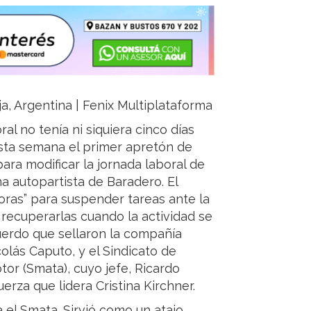
ja, Argentina | Fenix Multiplataforma
l no tenía ni siquiera cinco días
sta semana el primer apretón de
ra modificar la jornada laboral de
autopartista de Baradero. El
ras” para suspender tareas ante la
 recuperarlas cuando la actividad se
uerdo que sellaron la compañía
olás Caputo, y el Sindicato de
or (Smata), cuyo jefe, Ricardo
fuerza que lidera Cristina Kirchner.
el Smata. Sirvió como un atajo