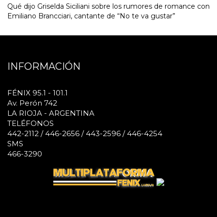
Qué dijo Griselda Siciliani sobre los rumores de romance con
Emiliano Brancciari, cantante de “No te va gustar”
INFORMACIÓN
FÉNIX 95.1 - 101.1
Av. Perón 742
LA RIOJA - ARGENTINA
TELÉFONOS
442-2112 / 446-2656 / 443-2596 / 446-4254
SMS
466-3290