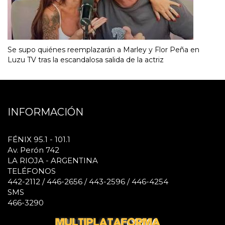
Se supo quiénes reemplazarán a Marley y Flor Peña en
Luzu TV tras la escandalosa salida de la actriz
INFORMACIÓN
FÉNIX 95.1 - 101.1
Av. Perón 742
LA RIOJA - ARGENTINA
TELÉFONOS
442-2112 / 446-2656 / 443-2596 / 446-4254
SMS
466-3290