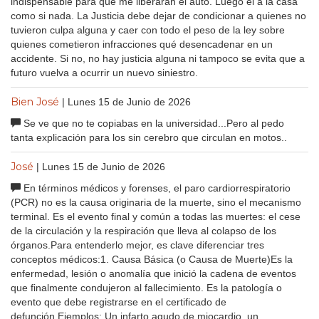
indispensable para que me liberaran el auto. Luego el a la casa
como si nada. La Justicia debe dejar de condicionar a quienes no
tuvieron culpa alguna y caer con todo el peso de la ley sobre
quienes cometieron infracciones qué desencadenar en un
accidente. Si no, no hay justicia alguna ni tampoco se evita que a
futuro vuelva a ocurrir un nuevo siniestro.
Bien José
| Lunes 15 de Junio de 2026
Se ve que no te copiabas en la universidad...Pero al pedo
tanta explicación para los sin cerebro que circulan en motos..
José
| Lunes 15 de Junio de 2026
En términos médicos y forenses, el paro cardiorrespiratorio
(PCR) no es la causa originaria de la muerte, sino el mecanismo
terminal. Es el evento final y común a todas las muertes: el cese
de la circulación y la respiración que lleva al colapso de los
órganos.Para entenderlo mejor, es clave diferenciar tres
conceptos médicos:1. Causa Básica (o Causa de Muerte)Es la
enfermedad, lesión o anomalía que inició la cadena de eventos
que finalmente condujeron al fallecimiento. Es la patología o
evento que debe registrarse en el certificado de
defunción.Ejemplos: Un infarto agudo de miocardio, un