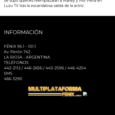
Se supo quiénes reemplazarán a Marley y Flor Peña en
Luzu TV tras la escandalosa salida de la actriz
INFORMACIÓN
FÉNIX 95.1 - 101.1
Av. Perón 742
LA RIOJA - ARGENTINA
TELÉFONOS
442-2112 / 446-2656 / 443-2596 / 446-4254
SMS
466-3290