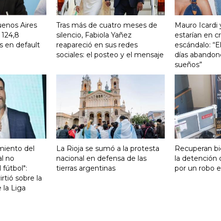
uenos Aires
Tras más de cuatro meses de
Mauro Icardi 
 124,8
silencio, Fabiola Yañez
estarían en cri
s en default
reapareció en sus redes
escándalo: “E
sociales: el posteo y el mensaje
días abandonó
sueños”
miento del
La Rioja se sumó a la protesta
Recuperan bi
al no
nacional en defensa de las
la detención
 fútbol":
tierras argentinas
por un robo e
rtió sobre la
e la Liga