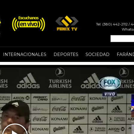
Tel: (380) 442-2112 /
Whatsa
INTERNACIONALES
DEPORTES
SOCIEDAD
FARÁN
 "No me planteé
 sé de qué se
tuación sanitaria actual y la que
ó a jugar frente a Atlético Tucumán.