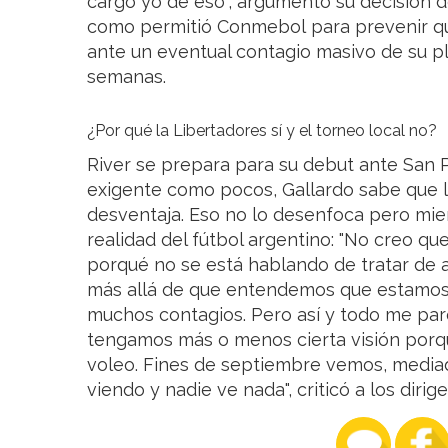
cargo yo de eso", argumentó su decisión de
como permitió Conmebol para prevenir q
ante un eventual contagio masivo de su p
semanas.
¿Por qué la Libertadores sí y el torneo local no?
River se prepara para su debut ante San P
exigente como pocos, Gallardo sabe que l
desventaja. Eso no lo desenfoca pero mie
realidad del fútbol argentino: "No creo qu
porqué no se está hablando de tratar de 
más allá de que entendemos que estamos
muchos contagios. Pero así y todo me pa
tengamos más o menos cierta visión porq
voleo. Fines de septiembre vemos, medi
viendo y nadie ve nada", criticó a los dirig