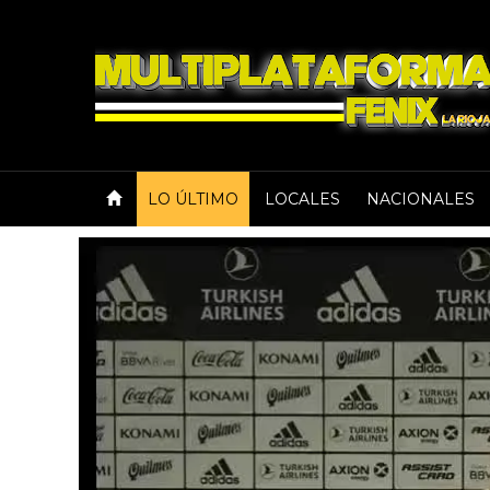
LO ÚLTIMO
LOCALES
NACIONALES
Deportes
Marcelo Gallardo:
no jugar porque ya
trata el virus"
El Muñeco marcó las diferencias entre la si
vivía el país en marzo cuando River se neg