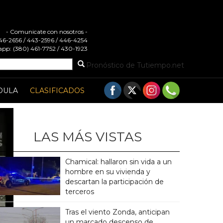
- Comunicate con nosotros -
 446-2656 / 443-2596 / 446-4254
pp: (380) 461-7752 / 430-1923
Pronóstico de Tutiempo.net
DULA
CLASIFICADOS
LAS MÁS VISTAS
Chamical: hallaron sin vida a un
hombre en su vivienda y
descartan la participación de
terceros
Tras el viento Zonda, anticipan
un marcado descenso de