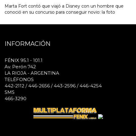
Marta Fort contó que viajó a Disney con un hombre que
conoció en su concurso para conseguir novio: la foto
INFORMACIÓN
FÉNIX 95.1 - 101.1
Av. Perón 742
LA RIOJA - ARGENTINA
TELÉFONOS
442-2112 / 446-2656 / 443-2596 / 446-4254
SMS
466-3290