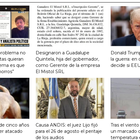
 problema no
Designaron a Guadalupe
Donald Trump
tas quieran
Quintela, hija del gobernador,
la guerra: e
lema es que
como Gerente de la empresa
decide si EEU
horros”
El Mistol SRL
 de cinco años
Causa ANDIS: el juez Lijo fijó
Tras el vient
ser atacado
para el 26 de agosto el peritaje
un marcado 
de los audios
temperatura 