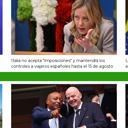
Italia no acepta "imposiciones" y mantendrá los
L
controles a viajeros españoles hasta el 15 de agosto
a