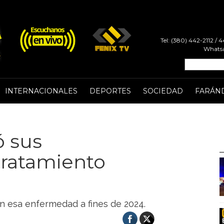
Tel: (380) 442-2112 /
Whatsa
INTERNACIONALES
DEPORTES
SOCIEDAD
FARÁN
ó sus
 tratamiento
on esa enfermedad a fines de 2024.