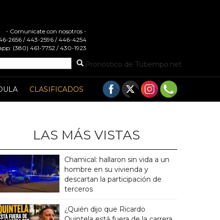
- Comunicate con nosotros -
 446-2656 / 443-2596 / 446-4254
pp: (380) 461-7752 / 430-1923
Pronóstico de Tutiempo.net
DULA
CLASIFICADOS
LAS MÁS VISTAS
Chamical: hallaron sin vida a un
hombre en su vivienda y
descartan la participación de
terceros
¿Quién dijo que Ricardo
Quintela está fuera de la carrera