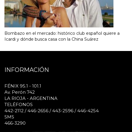
Bombazo en el mercado: histórico club español quiere a
Icardi y dónde busca casa con la China Suárez
INFORMACIÓN
FÉNIX 95.1 - 101.1
Av. Perón 742
LA RIOJA - ARGENTINA
TELÉFONOS
442-2112 / 446-2656 / 443-2596 / 446-4254
SMS
466-3290