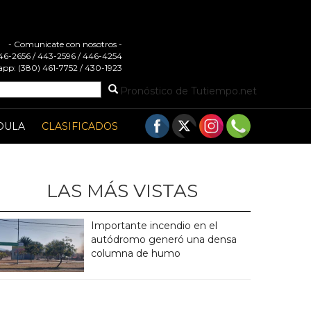
- Comunicate con nosotros -
 446-2656 / 443-2596 / 446-4254
pp: (380) 461-7752 / 430-1923
Pronóstico de Tutiempo.net
DULA
CLASIFICADOS
LAS MÁS VISTAS
Importante incendio en el
autódromo generó una densa
columna de humo