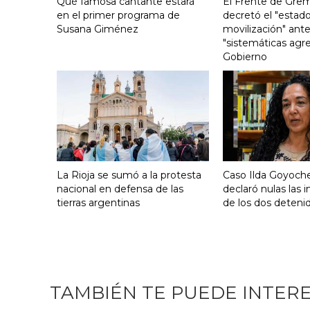
Qué famosa cantante estará
El Frente de Grem
en el primer programa de
decretó el "estado
Susana Giménez
movilización" ante
"sistemáticas agre
Gobierno
La Rioja se sumó a la protesta
Caso Ilda Goyoche
nacional en defensa de las
declaró nulas las 
tierras argentinas
de los dos deteni
TAMBIÉN TE PUEDE INTER