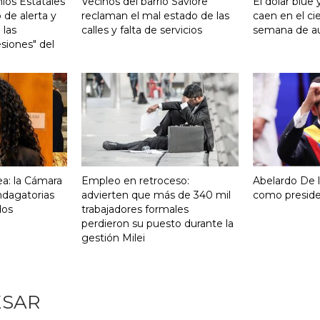
ios Estatales
Vecinos del barrio Saviore
El dólar blue 
 de alerta y
reclaman el mal estado de las
caen en el ci
 las
calles y falta de servicios
semana de 
siones" del
a: la Cámara
Empleo en retroceso:
Abelardo De la
indagatorias
advierten que más de 340 mil
como presid
dos
trabajadores formales
perdieron su puesto durante la
gestión Milei
ESAR