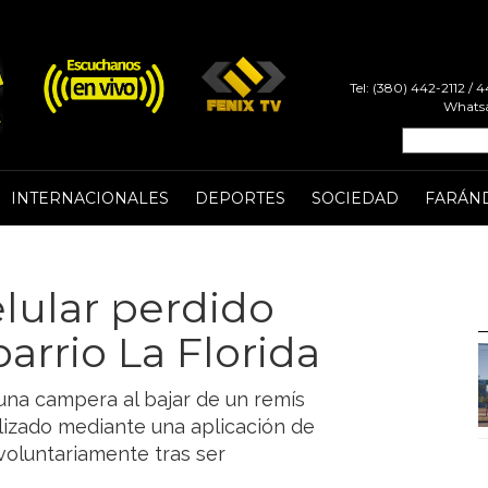
Tel: (380) 442-2112 /
Whatsa
INTERNACIONALES
DEPORTES
SOCIEDAD
FARÁN
lular perdido
arrio La Florida
una campera al bajar de un remís
ocalizado mediante una aplicación de
 voluntariamente tras ser