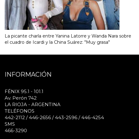
La picante charla entre Yanina Latorre y Wanda Nara sobre
el cuadro de Icardi y la China Suárez: "Muy grasa"
INFORMACIÓN
FÉNIX 95.1 - 101.1
Av. Perón 742
LA RIOJA - ARGENTINA
TELÉFONOS
442-2112 / 446-2656 / 443-2596 / 446-4254
SMS
466-3290