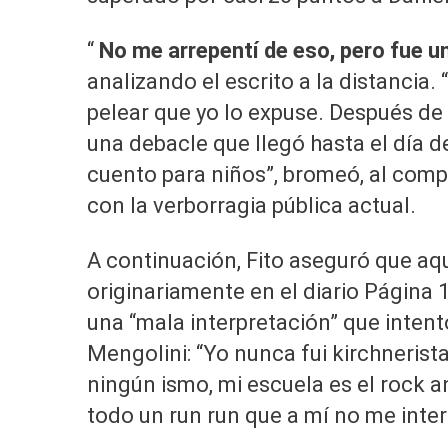
“
No me arrepentí de eso, pero fue un
analizando el escrito a la distancia.
pelear que yo lo expuse. Después de
una debacle que llegó hasta el día de
cuento para niños”, bromeó, al comp
con la verborragia pública actual.
A continuación, Fito aseguró que aqu
0
originariamente en el diario Página
seconds
of
una “mala interpretación” que inten
4
minutes,
Mengolini: “Yo nunca fui kirchnerist
59
seconds
Volume
ningún ismo, mi escuela es el rock a
90%
todo un run run que a mí no me inte