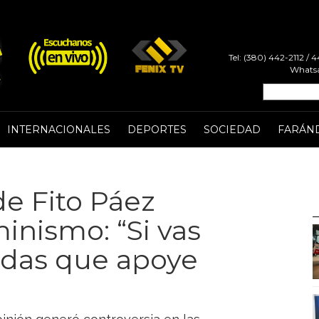
Tel: (380) 442-2112 /
Whatsa
INTERNACIONALES
DEPORTES
SOCIEDAD
FARÁN
de Fito Páez
inismo: “Si vas
idas que apoye