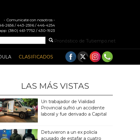
- Comunicate con nosotros -
 446-2656 / 443-2596 / 446-4254
pp: (380) 461-7752 / 430-1923
Pronóstico de Tutiempo.net
DULA
CLASIFICADOS
LAS MÁS VISTAS
Un trabajador de Vialidad
Provincial sufrió un accidente
laboral y fue derivado a Capital
Detuvieron a un ex policía
acusado de estafar a cuatro