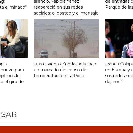
ng:
silencio, Fabiola Yañez
de entradas p
tá eliminado"
reapareció en sus redes
Parque de la
sociales: el posteo y el mensaje
pital
Tras el viento Zonda, anticipan
Franco Colapi
 nuevo paro
un marcado descenso de
en Europa y c
mplimos lo
temperatura en La Rioja
sus redes soci
 el giro de
dejaron”
ESAR