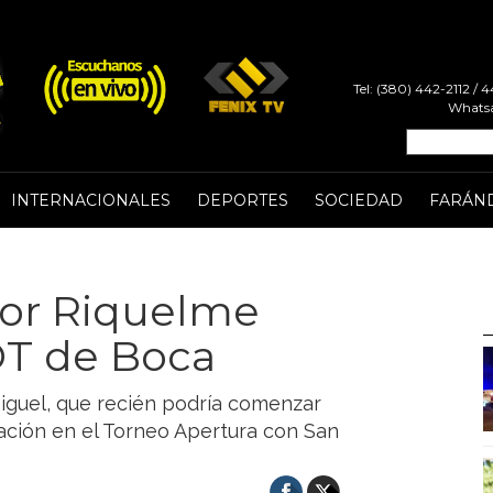
Tel: (380) 442-2112 /
Whatsa
INTERNACIONALES
DEPORTES
SOCIEDAD
FARÁN
por Riquelme
DT de Boca
iguel, que recién podría comenzar
pación en el Torneo Apertura con San