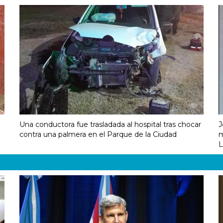
Una conductora fue trasladada al hospital tras chocar
J
contra una palmera en el Parque de la Ciudad
m
L