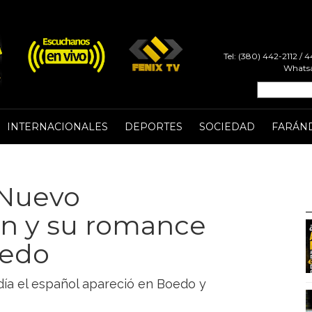
Tel: (380) 442-2112 /
Whatsa
INTERNACIONALES
DEPORTES
SOCIEDAD
FARÁN
 Nuevo
n y su romance
oedo
 día el español apareció en Boedo y