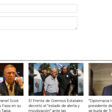
aniel Scioli
El Frente de Gremios Estatales
"Diplomacia te
 Fassi en su
decretó el "estado de alerta y
presidente de
 Tapia
movilización" ante las
se burla de 