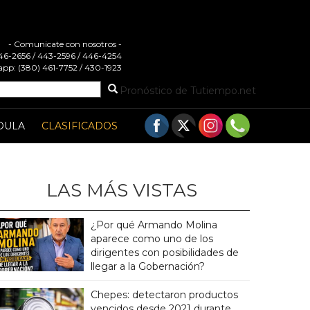
- Comunicate con nosotros -
 446-2656 / 443-2596 / 446-4254
pp: (380) 461-7752 / 430-1923
Pronóstico de Tutiempo.net
DULA
CLASIFICADOS
LAS MÁS VISTAS
¿Por qué Armando Molina
aparece como uno de los
dirigentes con posibilidades de
llegar a la Gobernación?
Chepes: detectaron productos
vencidos desde 2021 durante