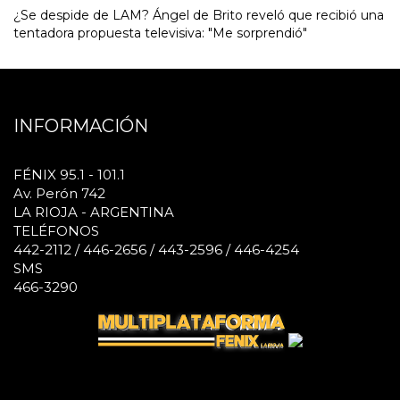
¿Se despide de LAM? Ángel de Brito reveló que recibió una
tentadora propuesta televisiva: "Me sorprendió"
INFORMACIÓN
FÉNIX 95.1 - 101.1
Av. Perón 742
LA RIOJA - ARGENTINA
TELÉFONOS
442-2112 / 446-2656 / 443-2596 / 446-4254
SMS
466-3290