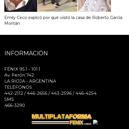
Emily Ceco explicó por qué visitó la casa de Roberto García
Moritán
INFORMACIÓN
FÉNIX 95.1 - 101.1
Av. Perón 742
LA RIOJA - ARGENTINA
TELÉFONOS
442-2112 / 446-2656 / 443-2596 / 446-4254
SMS
466-3290