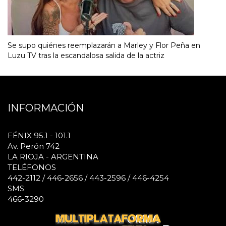
Se supo quiénes reemplazarán a Marley y Flor Peña en
Luzu TV tras la escandalosa salida de la actriz
INFORMACIÓN
FÉNIX 95.1 - 101.1
Av. Perón 742
LA RIOJA - ARGENTINA
TELÉFONOS
442-2112 / 446-2656 / 443-2596 / 446-4254
SMS
466-3290