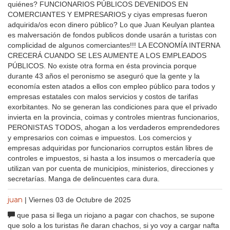
quiénes? FUNCIONARIOS PÚBLICOS DEVENIDOS EN
COMERCIANTES Y EMPRESARIOS y ciyas empresas fueron
adquirida/os econ dinero público? Lo que Juan Keulyan plantea
es malversación de fondos publicos donde usarán a turistas con
complicidad de algunos comerciantes!!! LA ECONOMÍA INTERNA
CRECERÁ CUANDO SE LES AUMENTE A LOS EMPLEADOS
PÚBLICOS. No existe otra forma en ésta provincia porque
durante 43 años el peronismo se aseguró que la gente y la
economía esten atados a ellos con empleo público para todos y
empresas estatales con malos servicios y costos de tarifas
exorbitantes. No se generan las condiciones para que el privado
invierta en la provincia, coimas y controles mientras funcionarios,
PERONISTAS TODOS, ahogan a los verdaderos emprendedores
y empresarios con coimas e impuestos. Los comercios y
empresas adquiridas por funcionarios corruptos están libres de
controles e impuestos, si hasta a los insumos o mercadería que
utilizan van por cuenta de municipios, ministerios, direcciones y
secretarías. Manga de delincuentes cara dura.
juan
| Viernes 03 de Octubre de 2025
que pasa si llega un riojano a pagar con chachos, se supone
que solo a los turistas ñe daran chachos, si yo voy a cargar nafta