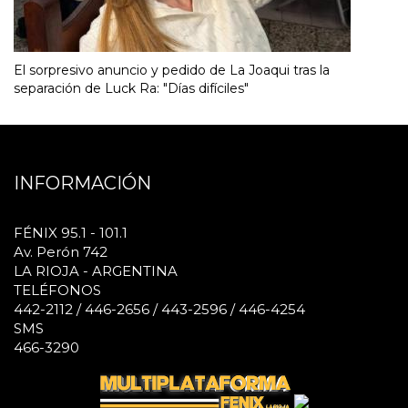
El sorpresivo anuncio y pedido de La Joaqui tras la
separación de Luck Ra: "Días difíciles"
INFORMACIÓN
FÉNIX 95.1 - 101.1
Av. Perón 742
LA RIOJA - ARGENTINA
TELÉFONOS
442-2112 / 446-2656 / 443-2596 / 446-4254
SMS
466-3290