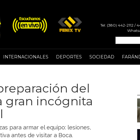
Tel: (380) 442-2112 /
Whatsa
INTERNACIONALES
DEPORTES
SOCIEDAD
FARÁN
preparación del
a gran incógnita
l
s para armar el equipo: lesiones,
iva antes de visitar a Boca.