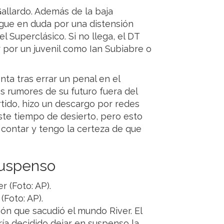
allardo. Además de la baja
sigue en duda por una distensión
 Superclásico. Si no llega, el DT
r por un juvenil como Ian Subiabre o
ta tras errar un penal en el
os rumores de su futuro fuera del
rtido, hizo un descargo por redes
este tiempo de desierto, pero esto
 contar y tengo la certeza de que
suspenso
(Foto: AP).
ión que sacudió el mundo River. El
ía decidido dejar en suspenso la