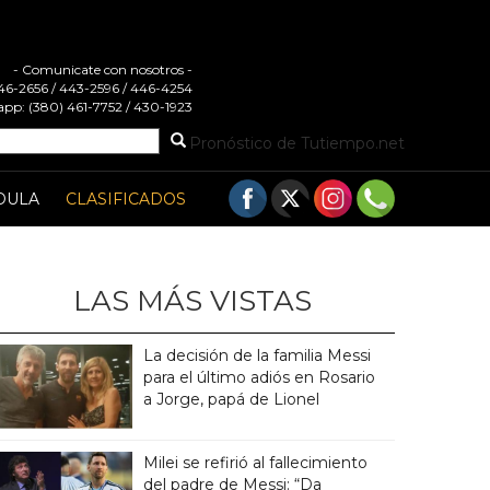
- Comunicate con nosotros -
 446-2656 / 443-2596 / 446-4254
pp: (380) 461-7752 / 430-1923
Pronóstico de Tutiempo.net
DULA
CLASIFICADOS
LAS MÁS VISTAS
La decisión de la familia Messi
para el último adiós en Rosario
a Jorge, papá de Lionel
Milei se refirió al fallecimiento
del padre de Messi: “Da