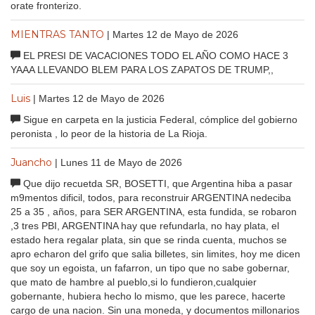
orate fronterizo.
MIENTRAS TANTO
| Martes 12 de Mayo de 2026
EL PRESI DE VACACIONES TODO EL AÑO COMO HACE 3
YAAA LLEVANDO BLEM PARA LOS ZAPATOS DE TRUMP,,
Luis
| Martes 12 de Mayo de 2026
Sigue en carpeta en la justicia Federal, cómplice del gobierno
peronista , lo peor de la historia de La Rioja.
Juancho
| Lunes 11 de Mayo de 2026
Que dijo recuetda SR, BOSETTI, que Argentina hiba a pasar
m9mentos dificil, todos, para reconstruir ARGENTINA nedeciba
25 a 35 , años, para SER ARGENTINA, esta fundida, se robaron
,3 tres PBI, ARGENTINA hay que refundarla, no hay plata, el
estado hera regalar plata, sin que se rinda cuenta, muchos se
apro echaron del grifo que salia billetes, sin limites, hoy me dicen
que soy un egoista, un fafarron, un tipo que no sabe gobernar,
que mato de hambre al pueblo,si lo fundieron,cualquier
gobernante, hubiera hecho lo mismo, que les parece, hacerte
cargo de una nacion. Sin una moneda, y documentos millonarios