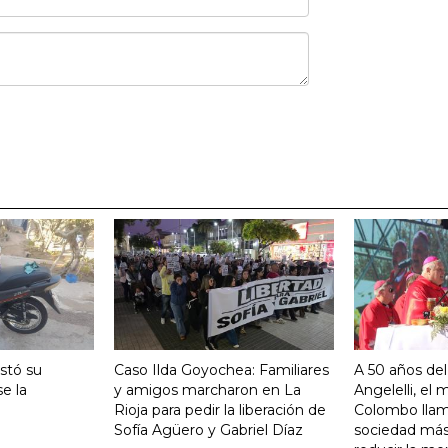
stó su
Caso Ilda Goyochea: Familiares
A 50 años del
e la
y amigos marcharon en La
Angelelli, el
Rioja para pedir la liberación de
Colombo llam
Sofía Agüero y Gabriel Díaz
sociedad más 