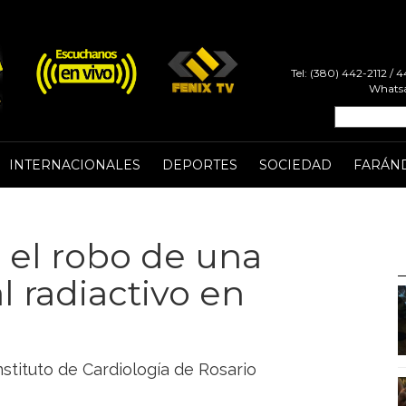
Tel: (380) 442-2112 /
Whatsa
INTERNACIONALES
DEPORTES
SOCIEDAD
FARÁN
r el robo de una
l radiactivo en
nstituto de Cardiología de Rosario