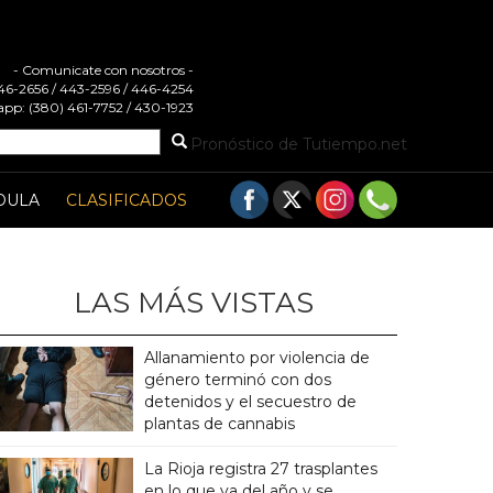
- Comunicate con nosotros -
 446-2656 / 443-2596 / 446-4254
pp: (380) 461-7752 / 430-1923
Pronóstico de Tutiempo.net
DULA
CLASIFICADOS
LAS MÁS VISTAS
Allanamiento por violencia de
género terminó con dos
detenidos y el secuestro de
plantas de cannabis
La Rioja registra 27 trasplantes
en lo que va del año y se