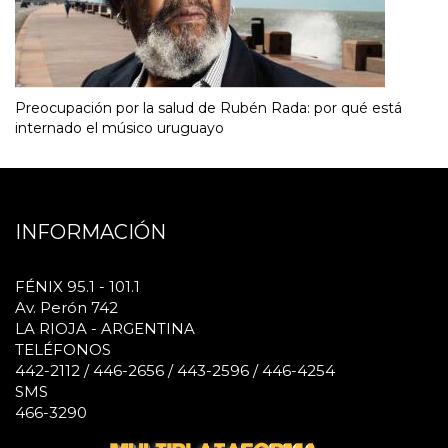
Preocupación por la salud de Rubén Rada: por qué está
internado el músico uruguayo
INFORMACIÓN
FÉNIX 95.1 - 101.1
Av. Perón 742
LA RIOJA - ARGENTINA
TELÉFONOS
442-2112 / 446-2656 / 443-2596 / 446-4254
SMS
466-3290