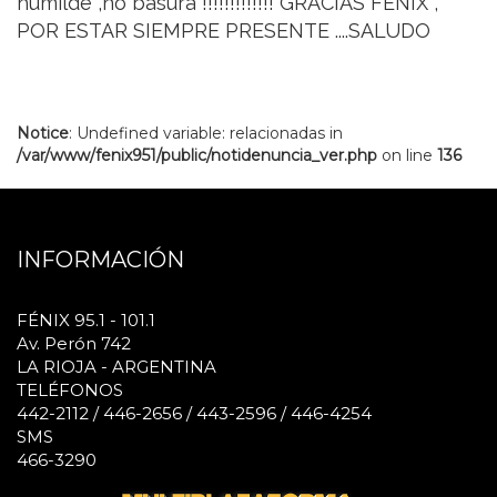
humilde ,no basura !!!!!!!!!!!!! GRACIAS FENIX ,
POR ESTAR SIEMPRE PRESENTE ....SALUDO
Notice
: Undefined variable: relacionadas in
/var/www/fenix951/public/notidenuncia_ver.php
on line
136
INFORMACIÓN
FÉNIX 95.1 - 101.1
Av. Perón 742
LA RIOJA - ARGENTINA
TELÉFONOS
442-2112 / 446-2656 / 443-2596 / 446-4254
SMS
466-3290