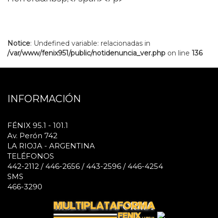
Notice
: Undefined variable: relacionadas in
/var/www/fenix951/public/notidenuncia_ver.php
on line
136
INFORMACIÓN
FÉNIX 95.1 - 101.1
Av. Perón 742
LA RIOJA - ARGENTINA
TELÉFONOS
442-2112 / 446-2656 / 443-2596 / 446-4254
SMS
466-3290