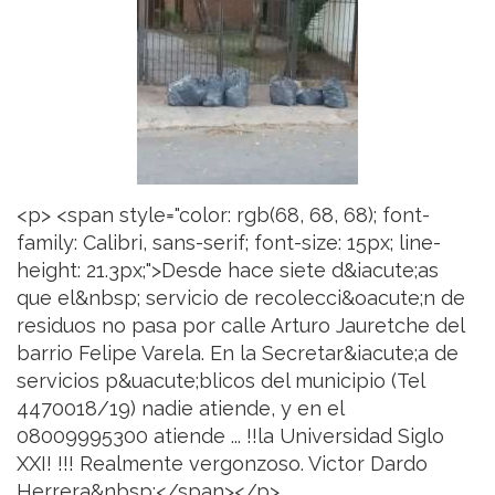
<p> <span style="color: rgb(68, 68, 68); font-
family: Calibri, sans-serif; font-size: 15px; line-
height: 21.3px;">Desde hace siete d&iacute;as
que el&nbsp; servicio de recolecci&oacute;n de
residuos no pasa por calle Arturo Jauretche del
barrio Felipe Varela. En la Secretar&iacute;a de
servicios p&uacute;blicos del municipio (Tel
4470018/19) nadie atiende, y en el
08009995300 atiende ... !!la Universidad Siglo
XXI! !!! Realmente vergonzoso. Victor Dardo
Herrera&nbsp;</span></p>