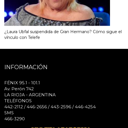
¿Laura Ubfal suspendida de Gran Hermano? Cómo sigue el
vínculo con Telefe
INFORMACIÓN
FÉNIX 95.1 - 101.1
Av. Perón 742
LA RIOJA - ARGENTINA
TELÉFONOS
442-2112 / 446-2656 / 443-2596 / 446-4254
SMS
466-3290