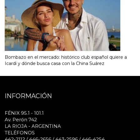
Bombazo en el mercado: histórico club español quiere a
Icardi y dónde busca casa con la China Suárez
INFORMACIÓN
FÉNIX 95.1 - 101.1
Av. Perón 742
LA RIOJA - ARGENTINA
TELÉFONOS
442-2112 / 446-2656 / 443-2596 / 446-4254