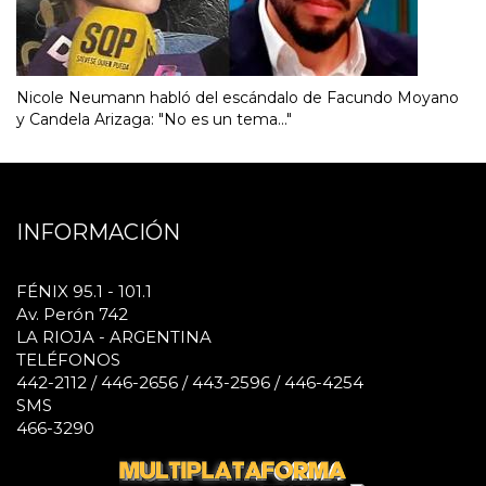
Nicole Neumann habló del escándalo de Facundo Moyano
y Candela Arizaga: "No es un tema..."
INFORMACIÓN
FÉNIX 95.1 - 101.1
Av. Perón 742
LA RIOJA - ARGENTINA
TELÉFONOS
442-2112 / 446-2656 / 443-2596 / 446-4254
SMS
466-3290