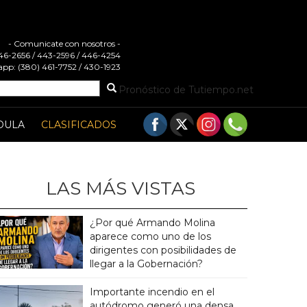
- Comunicate con nosotros -
 446-2656 / 443-2596 / 446-4254
pp: (380) 461-7752 / 430-1923
Pronóstico de Tutiempo.net
DULA
CLASIFICADOS
LAS MÁS VISTAS
¿Por qué Armando Molina
aparece como uno de los
dirigentes con posibilidades de
llegar a la Gobernación?
Importante incendio en el
autódromo generó una densa