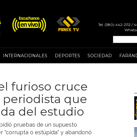
Tel: (380) 442-2112 /
Whatsa
INTERNACIONALES
DEPORTES
SOCIEDAD
FARÁN
el furioso cruce
 periodista que
ida del estudio
e pidió pruebas de un supuesto
er "corrupta o estúpida" y abandonó