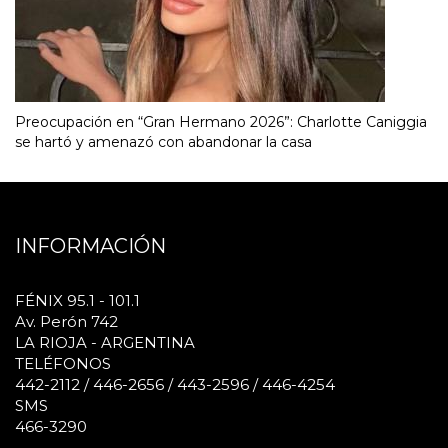
Preocupación en “Gran Hermano 2026”: Charlotte Caniggia
se hartó y amenazó con abandonar la casa
INFORMACIÓN
FÉNIX 95.1 - 101.1
Av. Perón 742
LA RIOJA - ARGENTINA
TELÉFONOS
442-2112 / 446-2656 / 443-2596 / 446-4254
SMS
466-3290