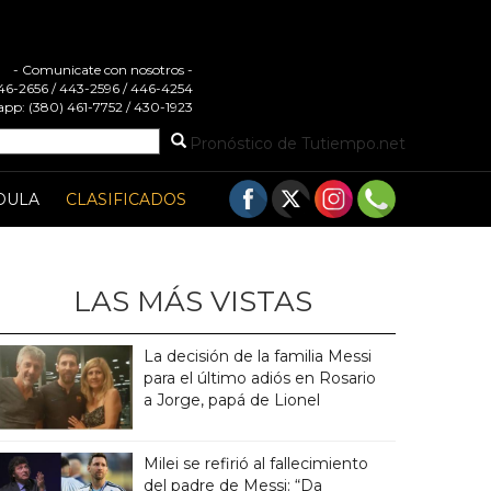
- Comunicate con nosotros -
 446-2656 / 443-2596 / 446-4254
pp: (380) 461-7752 / 430-1923
Pronóstico de Tutiempo.net
DULA
CLASIFICADOS
LAS MÁS VISTAS
La decisión de la familia Messi
para el último adiós en Rosario
a Jorge, papá de Lionel
Milei se refirió al fallecimiento
del padre de Messi: “Da