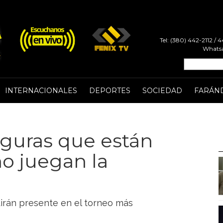
Tel: (380) 442-2112 /
Whatsa
INTERNACIONALES
DEPORTES
SOCIEDAD
FARÁN
figuras que están
o juegan la
dirán presente en el torneo más