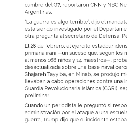
cumbre del G7, reportaron CNN y NBC New
Argentinas.
“La guerra es algo terrible”, dijo el manda
está siendo investigado por el Departame
otra pregunta al secretario de Defensa, P
El 28 de febrero, el ejército estadouniden
primaria iraní —un suceso que, según los 
al menos 168 niños y 14 maestros—, prob
desactualizada sobre una base naval cerca
Shajareh Tayyiba, en Minab, se produjo m
llevaban a cabo operaciones contra una in
Guardia Revolucionaria Islámica (CGRI), se
preliminar.
Cuando un periodista le preguntó si respon
administración por el ataque a una escuela
guerra, Trump dijo que el incidente estaba