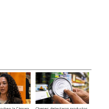
yochea: la Cámara
Chepes: detectaron productos