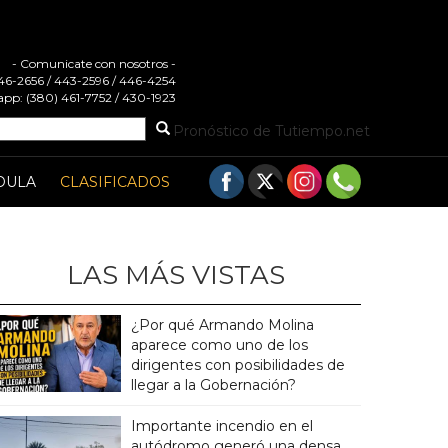
- Comunicate con nosotros -
 446-2656 / 443-2596 / 446-4254
pp: (380) 461-7752 / 430-1923
Pronóstico de Tutiempo.net
DULA
CLASIFICADOS
LAS MÁS VISTAS
¿Por qué Armando Molina
aparece como uno de los
dirigentes con posibilidades de
llegar a la Gobernación?
Importante incendio en el
autódromo generó una densa