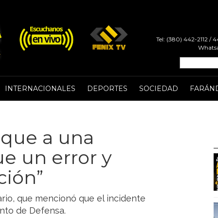
Tel: (380) 442-2112 /
Whatsa
INTERNACIONALES
DEPORTES
SOCIEDAD
FARÁN
aque a una
ue un error y
ción”
tario, que mencionó que el incidente
nto de Defensa.