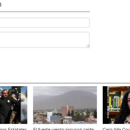
O
ios Estatales
El fuerte viento provocó caída
Caso Ilda Go