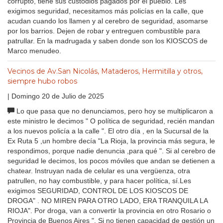
corrupto, tiene sus custodios pagados por el pueblo. Les
exigimos seguridad, necesitamos más policías en la calle, que
acudan cuando los llamen y al cerebro de seguridad, asomarse
por los barrios. Dejen de robar y entreguen combustible para
patrullar. En la madrugada y saben donde son los KIOSCOS de
Marco menudeo.
Vecinos de Av.San Nicolás, Mataderos, Hermitilla y otros,
siempre hubo robos
| Domingo 20 de Julio de 2025
Lo que pasa que no denunciamos, pero hoy se multiplicaron a
este ministro le decimos " O política de seguridad, recién mandan
a los nuevos policía a la calle ". El otro día , en la Sucursal de la
Ex Ruta 5 ,un hombre decía "La Rioja, la provincia más segura, le
respondimos, porque nadie denuncia ,para qué ". Si al cerebro de
seguridad le decimos, los pocos móviles que andan se detienen a
chatear. Instruyan nada de celular es una vergüenza, otra
patrullen, no hay combustible, y para hacer política, sí.Les
exigimos SEGURIDAD, CONTROL DE LOS KIOSCOS DE
DROGA" . NO MIREN PARA OTRO LADO, ERA TRANQUILA LA
RIOJA". Por droga, van a convertir la provincia en otro Rosario o
Provincia de Buenos Aires ". Si no tienen capacidad de gestión un