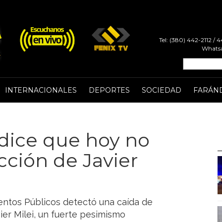
Tel: (380) 442-2112 /
Whatsa
INTERNACIONALES
DEPORTES
SOCIEDAD
FARÁN
 dice que hoy no
ección de Javier
entos Públicos detectó una caída de
vier Milei, un fuerte pesimismo