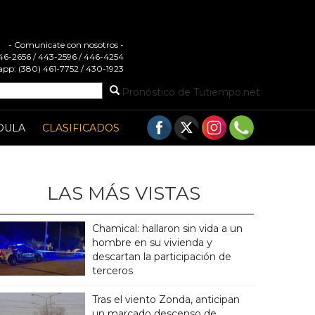
- Comunicate con nosotros -
 446-2656 / 443-2596 / 446-4254
pp: (380) 461-7752 / 430-1923
Pronóstico de Tutiempo.net
DULA
CLASIFICADOS
LAS MÁS VISTAS
Chamical: hallaron sin vida a un
hombre en su vivienda y
descartan la participación de
terceros
Tras el viento Zonda, anticipan
un marcado descenso de