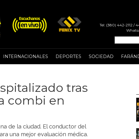
Tel: (380) 442-2112 /
Whatsa
INTERNACIONALES
DEPORTES
SOCIEDAD
FARÁN
spitalizado tras
a combi en
ina de la ciudad. El conductor del
para una mejor evaluación médica.