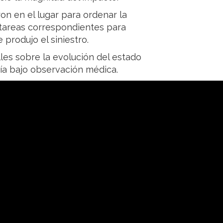
ron en el lugar para ordenar la
s tareas correspondientes para
 produjo el siniestro.
les sobre la evolución del estado
ía bajo observación médica.