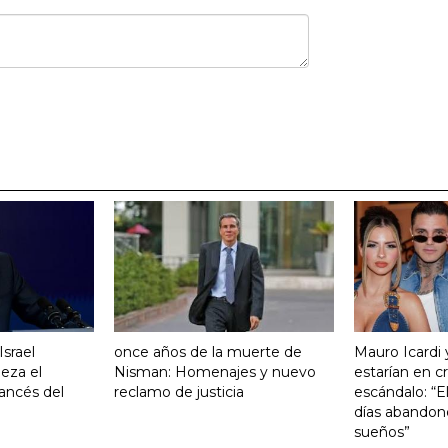
srael
once años de la muerte de
Mauro Icardi 
eza el
Nisman: Homenajes y nuevo
estarían en cri
ancés del
reclamo de justicia
escándalo: “E
días abandonó
sueños”