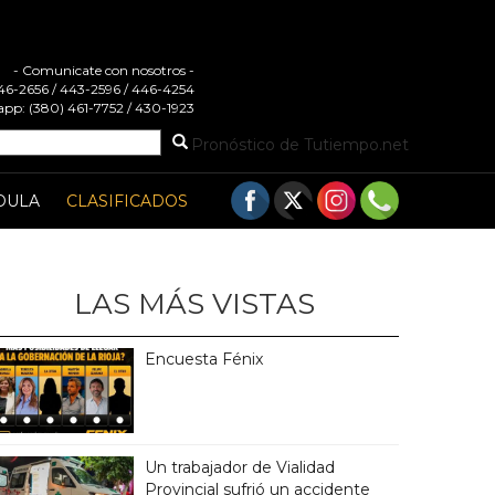
- Comunicate con nosotros -
 446-2656 / 443-2596 / 446-4254
pp: (380) 461-7752 / 430-1923
Pronóstico de Tutiempo.net
DULA
CLASIFICADOS
LAS MÁS VISTAS
Encuesta Fénix
Un trabajador de Vialidad
Provincial sufrió un accidente