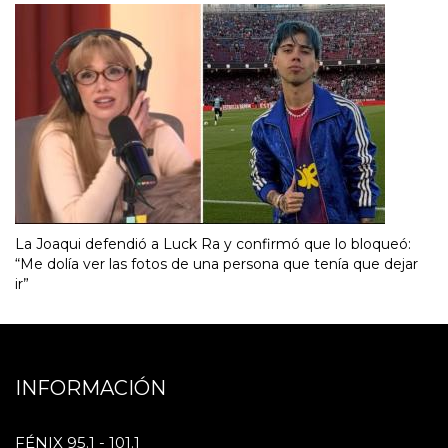
La Joaqui defendió a Luck Ra y confirmó que lo bloqueó:
“Me dolía ver las fotos de una persona que tenía que dejar
ir”
INFORMACIÓN
FÉNIX 95.1 - 101.1