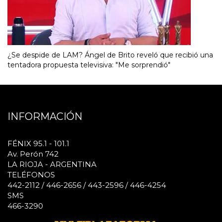
¿Se despide de LAM? Ángel de Brito reveló que recibió una
tentadora propuesta televisiva: "Me sorprendió"
INFORMACIÓN
FÉNIX 95.1 - 101.1
Av. Perón 742
LA RIOJA - ARGENTINA
TELÉFONOS
442-2112 / 446-2656 / 443-2596 / 446-4254
SMS
466-3290