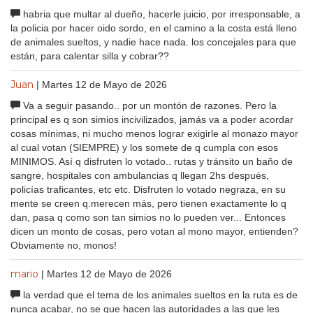
habria que multar al dueño, hacerle juicio, por irresponsable, a
la policia por hacer oido sordo, en el camino a la costa está lleno
de animales sueltos, y nadie hace nada. los concejales para que
están, para calentar silla y cobrar??
Juan
| Martes 12 de Mayo de 2026
Va a seguir pasando.. por un montón de razones. Pero la
principal es q son simios incivilizados, jamás va a poder acordar
cosas mínimas, ni mucho menos lograr exigirle al monazo mayor
al cual votan (SIEMPRE) y los somete de q cumpla con esos
MINIMOS. Así q disfruten lo votado.. rutas y tránsito un baño de
sangre, hospitales con ambulancias q llegan 2hs después,
policías traficantes, etc etc. Disfruten lo votado negraza, en su
mente se creen q.merecen más, pero tienen exactamente lo q
dan, pasa q como son tan simios no lo pueden ver... Entonces
dicen un monto de cosas, pero votan al mono mayor, entienden?
Obviamente no, monos!
mario
| Martes 12 de Mayo de 2026
la verdad que el tema de los animales sueltos en la ruta es de
nunca acabar, no se que hacen las autoridades a las que les