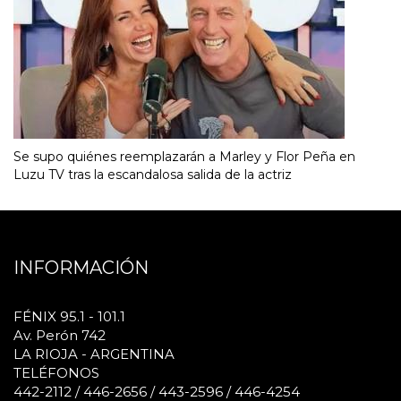
Se supo quiénes reemplazarán a Marley y Flor Peña en
Luzu TV tras la escandalosa salida de la actriz
INFORMACIÓN
FÉNIX 95.1 - 101.1
Av. Perón 742
LA RIOJA - ARGENTINA
TELÉFONOS
442-2112 / 446-2656 / 443-2596 / 446-4254