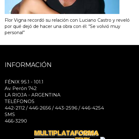
Flor Vigna recordó su relación con Luciano Castro y reveló
por qué dejó de hacer una obra con él: “Se volvió muy
personal”
INFORMACIÓN
FÉNIX 95.1 - 101.1
Av. Perón 742
LA RIOJA - ARGENTINA
TELÉFONOS
442-2112 / 446-2656 / 443-2596 / 446-4254
SMS
466-3290