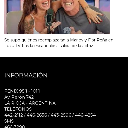
Se supo quiénes reemplazarán a Marley y Flor Peña en
Luzu TV tras la escandalosa salida de la actriz
INFORMACIÓN
FÉNIX 95.1 - 101.1
Av. Perón 742
LA RIOJA - ARGENTINA
TELÉFONOS
442-2112 / 446-2656 / 443-2596 / 446-4254
SMS
466-3290