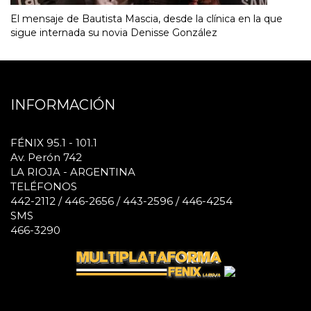
El mensaje de Bautista Mascia, desde la clínica en la que
sigue internada su novia Denisse González
INFORMACIÓN
FÉNIX 95.1 - 101.1
Av. Perón 742
LA RIOJA - ARGENTINA
TELÉFONOS
442-2112 / 446-2656 / 443-2596 / 446-4254
SMS
466-3290