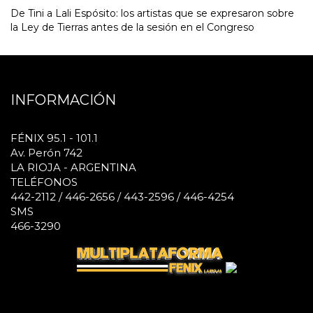
De Tini a Lali Espósito: los artistas que se expresaron sobre
la Ley de Tierras antes de la sesión en el Congreso
INFORMACIÓN
FÉNIX 95.1 - 101.1
Av. Perón 742
LA RIOJA - ARGENTINA
TELÉFONOS
442-2112 / 446-2656 / 443-2596 / 446-4254
SMS
466-3290