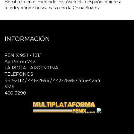
Bombazo en el mercado: histórico club español quiere a
Icardi y dónde busca casa con la China Suárez
INFORMACIÓN
FÉNIX 95.1 - 101.1
Av. Perón 742
LA RIOJA - ARGENTINA
TELÉFONOS
442-2112 / 446-2656 / 443-2596 / 446-4254
SMS
466-3290