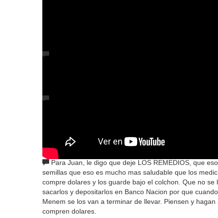
26 COMENTARIOS
Benito
| Miércoles 03 de Junio de 2026
Los Chachos no van al básico del sueldo.no sean tan
cuando nos jubilemos.
PARADOJA
| Miércoles 03 de Junio de 2026
Los CHACHOS es lo mejor que le puede pasar a los e
aumento de 700mil en chachos. Yo los gasto en super y
A LA TRIBUNA SON LOS LIBERTARIOS QUE VIVEN DE
JAJAJAJAJA QUE PARADOJA NO??
Hiervas y Semillas
| Miércoles 03 de Junio de 2026
Para Juan, le digo que deje LOS REMEDIOS, que eso l
semillas que eso es mucho mas saludable que los medi
compre dolares y los guarde bajo el colchon. Que no se l
sacarlos y depositarlos en Banco Nacion por que cuando s
Menem se los van a terminar de llevar. Piensen y hagan
compren dolares.