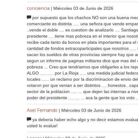
conciencia
| Miércoles 03 de Junio de 2026
por supuesto que los chachos NO son una buena medid
comerciante es distinta ..... una señora que vende empa
..vende el doble .... es cuestion de analizarlo .... Santiag
presidente .... tiene mas pobreza en el interior que nosot
recibe cada tanto da bonos en plata importantes para el
cantidad de fondos extracoparticipales que nosotros .....
sacan los sueldos de otras provincias siempre hay que an
segun un informe de paginas militares dice que mas del 
pobreza ... Creo que tendriamos que obligarles a los repr
ALGO ..... ..... por La Rioja ..... una medida judicial fed
locales ...... un reclamo por la discriminacion de envio de
votaron por que venian a ser distintos .... honestos...ca
sector de la poblacion ..... ... que dejen las internas a n
poder del presidente .... .... ... aca la gente que los voto 
Axel Fernando
| Miércoles 03 de Junio de 2026
ya deberia haber echo algo y no decir estamos evalua
usted lo evalue!