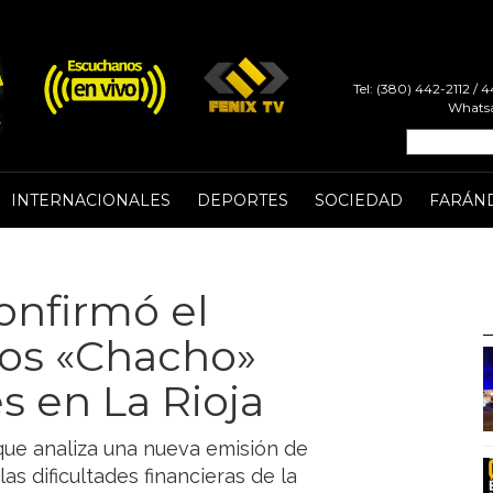
Tel: (380) 442-2112 /
Whatsa
INTERNACIONALES
DEPORTES
SOCIEDAD
FARÁN
onfirmó el
nos «Chacho»
s en La Rioja
que analiza una nueva emisión de
s dificultades financieras de la