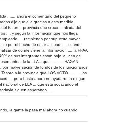
a ....... ahora el comentario del pequeño
nadas dijo que ella gracias a esta medida
o del Estero...provincia que crece ....aliada del
ros .... y segun la informacion que nos llega
 empleado .... recibiendo por supuesto mayor
 solo por el hecho de estar alineado ... cuando
alizar de donde viene la informacion .... la FFAA
40% de sus integrantes estan bajo la linea de
esentantes de la LLA a que ...... .... HAGAN
eral por malversacion de fondos de los funcionarios
l Tesoro a la provincia que LOS VOTO .... ..... los
paces..... pero hasta ahora no ayudaron a ningun
ivel nacional de LLA ... que esta socavando el
..todavia siguen esperando .....
ndo, la gente la pasa mal ahora no cuando