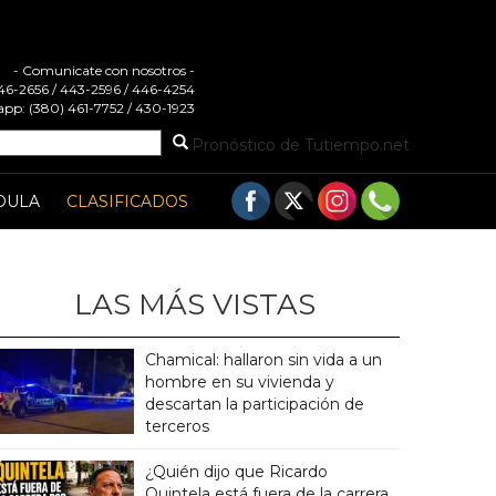
- Comunicate con nosotros -
 446-2656 / 443-2596 / 446-4254
pp: (380) 461-7752 / 430-1923
Pronóstico de Tutiempo.net
DULA
CLASIFICADOS
LAS MÁS VISTAS
Chamical: hallaron sin vida a un
hombre en su vivienda y
descartan la participación de
terceros
¿Quién dijo que Ricardo
Quintela está fuera de la carrera