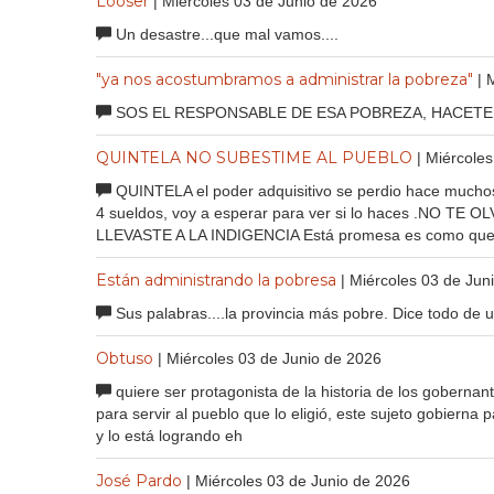
Looser
| Miércoles 03 de Junio de 2026
Un desastre...que mal vamos....
"ya nos acostumbramos a administrar la pobreza"
| 
SOS EL RESPONSABLE DE ESA POBREZA, HACETE 
QUINTELA NO SUBESTIME AL PUEBLO
| Miércole
QUINTELA el poder adquisitivo se perdio hace muchos
4 sueldos, voy a esperar para ver si lo haces .NO T
LLEVASTE A LA INDIGENCIA Está promesa es como quere
Están administrando la pobresa
| Miércoles 03 de Jun
Sus palabras....la provincia más pobre. Dice todo de 
Obtuso
| Miércoles 03 de Junio de 2026
quiere ser protagonista de la historia de los gobernan
para servir al pueblo que lo eligió, este sujeto gobiern
y lo está logrando eh
José Pardo
| Miércoles 03 de Junio de 2026