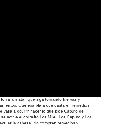
 brutos! Que de dinero como corresponde, para
mpleados. Ojala el gobernador nos de un
 servicios. Adelante Gobernador NO LE DE BOLA
L ESTADO QUE LE DICEN NO A LOS CHACHOS
o va a matar, que siga tomando hiervas y
camentos. Que esa plata que gasta en remedios
e valla a ocurrir hacer lo que pide Caputo de
e active el corralito Los Milei, Los Caputo y Los
 actuar la cabeza. No compren remedios y