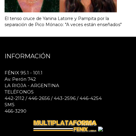
El tenso cruce de Yanina Latorre y Pampita por la
separación de Pico Mónaco: "A veces están enseñados"
INFORMACIÓN
FÉNIX 95.1 - 101.1
Av. Perón 742
LA RIOJA - ARGENTINA
TELÉFONOS
442-2112 / 446-2656 / 443-2596 / 446-4254
SMS
466-3290