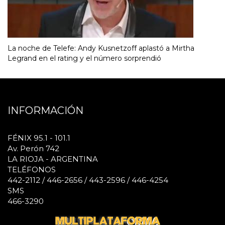
La noche de Telefe: Andy Kusnetzoff aplastó a Mirtha
Legrand en el rating y el número sorprendió
INFORMACIÓN
FÉNIX 95.1 - 101.1
Av. Perón 742
LA RIOJA - ARGENTINA
TELÉFONOS
442-2112 / 446-2656 / 443-2596 / 446-4254
SMS
466-3290