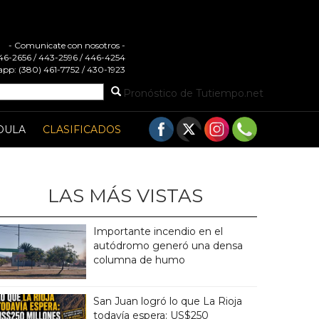
- Comunicate con nosotros -
 446-2656 / 443-2596 / 446-4254
pp: (380) 461-7752 / 430-1923
Pronóstico de Tutiempo.net
DULA
CLASIFICADOS
LAS MÁS VISTAS
Importante incendio en el
autódromo generó una densa
columna de humo
San Juan logró lo que La Rioja
todavía espera: US$250