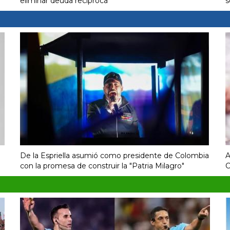
eliminar deuda recíproca
s
De la Espriella asumió como presidente de Colombia
A
con la promesa de construir la "Patria Milagro"
C