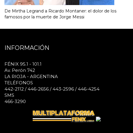
De Mirtha Legrand a Ricardo Montaner: el dolor de los
famosos por la muerte de Jorge Messi
INFORMACIÓN
FÉNIX 95.1 - 101.1
Av. Perón 742
LA RIOJA - ARGENTINA
TELÉFONOS
442-2112 / 446-2656 / 443-2596 / 446-4254
SMS
466-3290